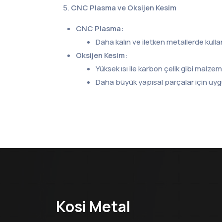
CNC Plasma ve Oksijen Kesim
CNC Plasma:
Daha kalın ve iletken metallerde kullanı
Oksijen Kesim:
Yüksek ısı ile karbon çelik gibi malzem
Daha büyük yapısal parçalar için uy
Kosi Metal