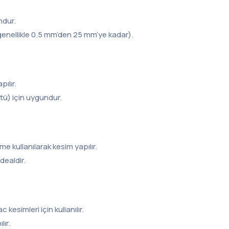
ndur.
ir (genellikle 0.5 mm’den 25 mm’ye kadar).
pılır.
stü) için uygundur.
me kullanılarak kesim yapılır.
dealdir.
kesimleri için kullanılır.
lır.