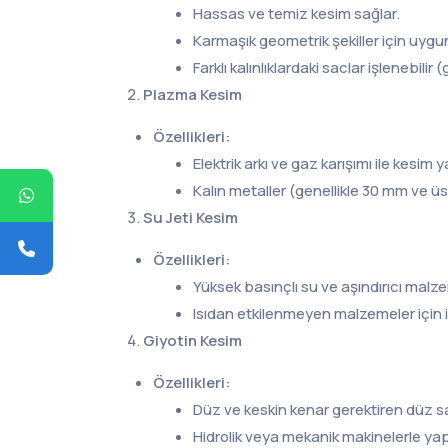
Hassas ve temiz kesim sağlar.
Karmaşık geometrik şekiller için uygu
Farklı kalınlıklardaki saclar işlenebil
Plazma Kesim
Özellikleri:
Elektrik arkı ve gaz karışımı ile kesim ya
Kalın metaller (genellikle 30 mm ve ü
Su Jeti Kesim
Özellikleri:
Yüksek basınçlı su ve aşındırıcı malze
Isıdan etkilenmeyen malzemeler için i
Giyotin Kesim
Özellikleri:
Düz ve keskin kenar gerektiren düz sac 
Hidrolik veya mekanik makinelerle yapı