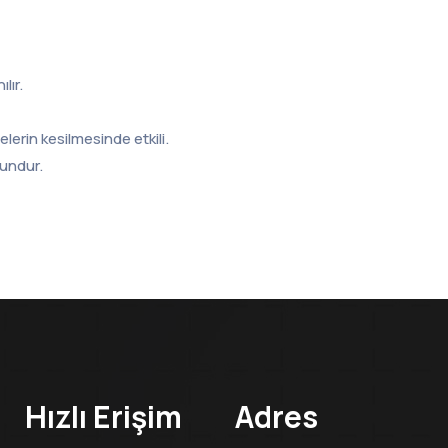
lır.
elerin kesilmesinde etkili.
gundur.
Hızlı Erişim
Adres