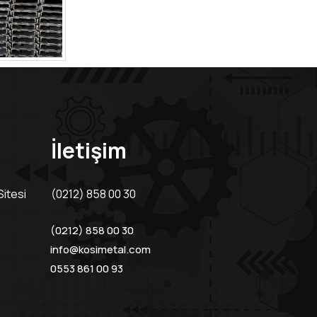
İletişim
itesi
(0212) 858 00 30
(0212) 858 00 30
info@kosimetal.com
0553 861 00 93