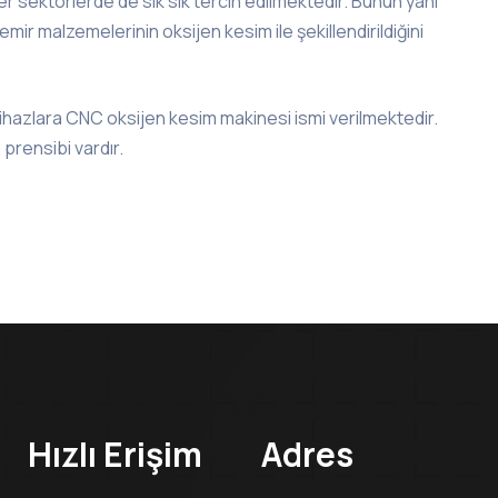
er sektörlerde de sık sık tercih edilmektedir. Bunun yanı
mir malzemelerinin oksijen kesim ile şekillendirildiğini
cihazlara CNC oksijen kesim makinesi ismi verilmektedir.
prensibi vardır.
Hızlı Erişim
Adres