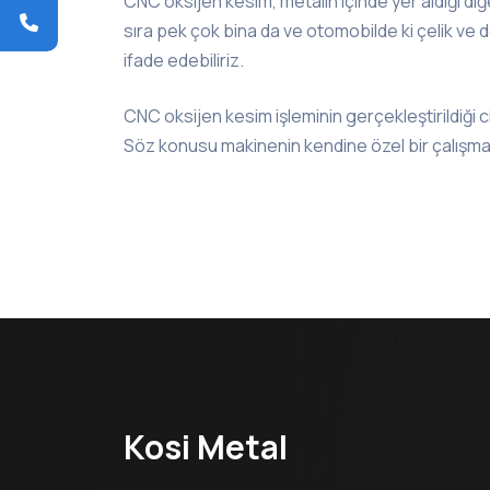
CNC oksijen kesim, metalin içinde yer aldığı diğ
sıra pek çok bina da ve otomobilde ki çelik ve de
ifade edebiliriz.
CNC oksijen kesim işleminin gerçekleştirildiği 
Söz konusu makinenin kendine özel bir çalışma 
Kosi Metal