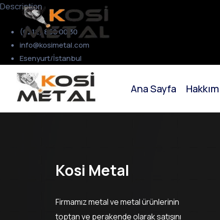
Description
Ana Sayf
(0212) 858 00 30
info@kosimetal.com
Esenyurt/İstanbul
Ana Sayfa
Hakkım
Kosi Metal
Firmamız metal ve metal ürünlerinin
toptan ve perakende olarak satışını