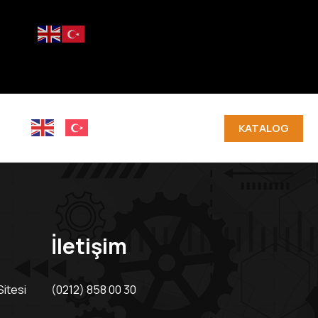
im
m
KATALOG
İletişim
itesi
(0212) 858 00 30